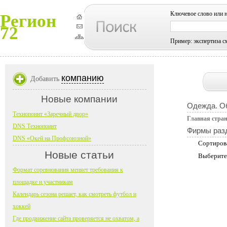
Ключевое слово или 
Регион
72
Пример: экспертиза с
компанию
Добавить
Новые компании
Одежда. О
Технопоинт «Заречный двор»
Главная стра
DNS Технопоинт
Фирмы раз
DNS «Окей на Профсоюзной»
Сортиров
Новые статьи
Выберите
Формат соревнования меняет требования к
площадке и участникам
Календарь сезона решает, как смотреть футбол и
хоккей
Где продвижение сайта проверяется не охватом, а