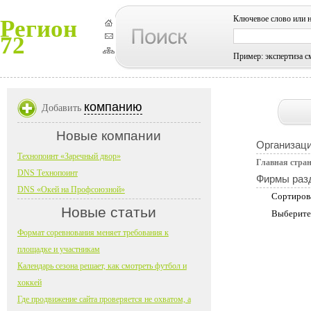
Ключевое слово или 
Регион
72
Пример: экспертиза с
компанию
Добавить
Новые компании
Организац
Технопоинт «Заречный двор»
Главная стра
DNS Технопоинт
Фирмы раз
DNS «Окей на Профсоюзной»
Сортиров
Новые статьи
Выберите
Формат соревнования меняет требования к
площадке и участникам
Календарь сезона решает, как смотреть футбол и
хоккей
Где продвижение сайта проверяется не охватом, а