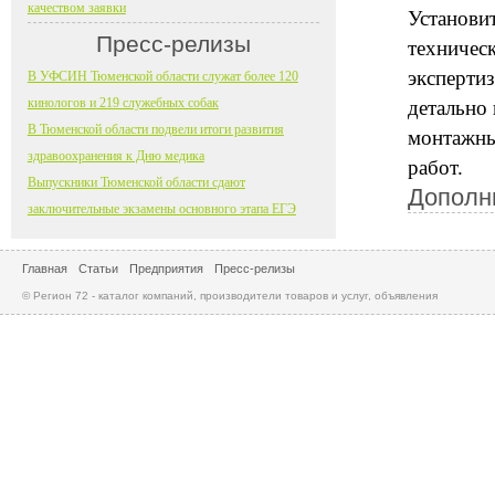
качеством заявки
Установи
Пресс-релизы
техничес
эксперти
В УФСИН Тюменской области служат более 120
кинологов и 219 служебных собак
детально 
В Тюменской области подвели итоги развития
монтажны
здравоохранения к Дню медика
работ.
Выпускники Тюменской области сдают
Дополн
заключительные экзамены основного этапа ЕГЭ
Главная
Статьи
Предприятия
Пресс-релизы
© Регион 72 - каталог компаний, производители товаров и услуг, объявления