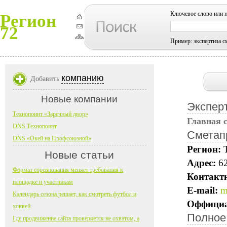
Ключевое слово или 
Регион
72
Пример: экспертиза с
компанию
Добавить
Новые компании
Экспер
Технопоинт «Заречный двор»
Главная 
DNS Технопоинт
Сметап
DNS «Окей на Профсоюзной»
Регион:
Новые статьи
Адрес:
62
Формат соревнования меняет требования к
Контакт
площадке и участникам
E-mail:
m
Календарь сезона решает, как смотреть футбол и
Оффициа
хоккей
Полное
Где продвижение сайта проверяется не охватом, а