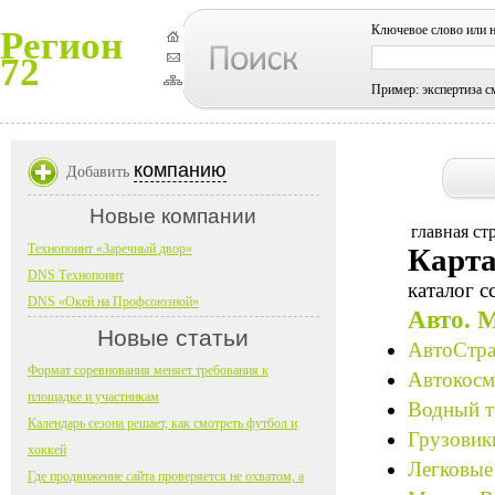
Ключевое слово или 
Регион
72
Пример: экспертиза с
компанию
Добавить
Новые компании
главная ст
Технопоинт «Заречный двор»
Карта
DNS Технопоинт
каталог с
DNS «Окей на Профсоюзной»
Авто. 
Новые статьи
АвтоСтра
Формат соревнования меняет требования к
Автокосме
площадке и участникам
Водный т
Календарь сезона решает, как смотреть футбол и
Грузовик
хоккей
Легковые
Где продвижение сайта проверяется не охватом, а