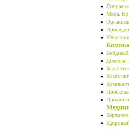
Личная ж
Мода. Кра
Организац
Проведен
Ювелирны
Компью
Вебдизайн
Домены. 
Заработок
Комплект
Компьюте
Поискова
Продвиже
Медици
Беременн
Здоровый