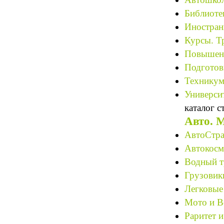
Библиотек
Иностран
Курсы. Т
Повышени
Подготов
Техникум
Университ
каталог с
Авто. 
АвтоСтра
Автокосме
Водный т
Грузовик
Легковые
Мото и В
Раритет и