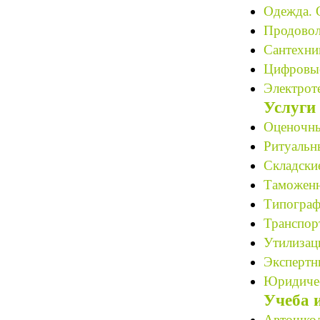
Одежда. 
Продовол
Сантехни
Цифровые
Электрот
Услуги
Оценочны
Ритуальн
Складские
Таможенн
Типограф
Транспор
Утилизац
Экспертн
Юридичес
Учеба 
Автошкол