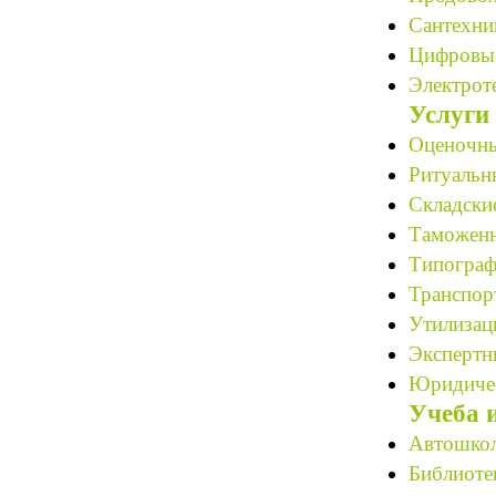
Сантехни
Цифровые
Электрот
Услуги
Оценочны
Ритуальн
Складские
Таможенн
Типограф
Транспор
Утилизац
Экспертн
Юридичес
Учеба 
Автошкол
Библиотек