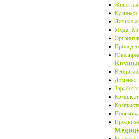
Животные 
Кулинари
Личная ж
Мода. Кра
Организац
Проведен
Ювелирны
Компью
Вебдизайн
Домены. 
Заработок
Комплект
Компьюте
Поискова
Продвиже
Медици
Беременн