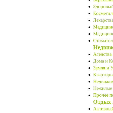
Здоровый
Косметоло
Лекарства
Медицинс
Медицинс
Стоматол
Недвиж
Агенства 
Дома и К
Земля и У
Квартиры
Недвижим
Нежилые 
Прочее по
Отдых 
Активный