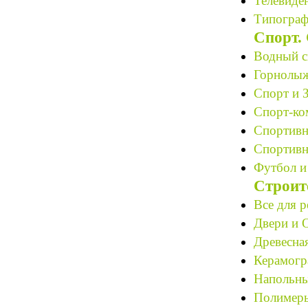
Телевиден
Типограф
Спорт.
Водный с
Горнолыж
Спорт и 
Спорт-ко
Спортивн
Спортивн
Футбол и
Строит
Все для р
Двери и О
Древесная
Керамогр
Напольны
Полимеры