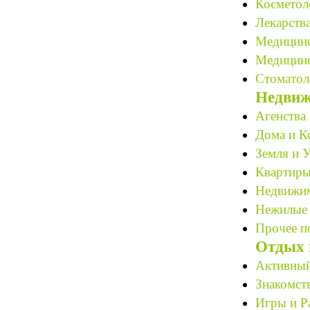
Косметоло
Лекарства
Медицинс
Медицинс
Стоматол
Недвиж
Агенства 
Дома и К
Земля и У
Квартиры
Недвижим
Нежилые 
Прочее по
Отдых 
Активный
Знакомст
Игры и Р