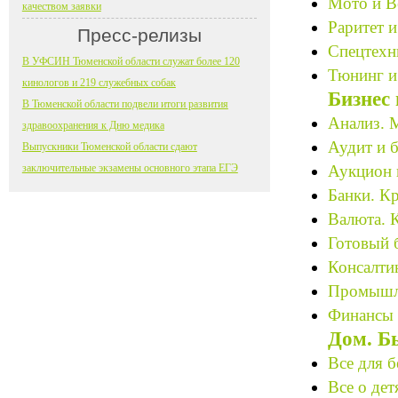
Мото и В
качеством заявки
Раритет и
Пресс-релизы
Спецтехн
В УФСИН Тюменской области служат более 120
Тюнинг и
кинологов и 219 служебных собак
Бизнес
В Тюменской области подвели итоги развития
Анализ. М
здравоохранения к Дню медика
Аудит и б
Выпускники Тюменской области сдают
заключительные экзамены основного этапа ЕГЭ
Аукцион 
Банки. К
Валюта. 
Готовый 
Консалтин
Промышле
Финансы 
Дом. Б
Все для 
Все о дет