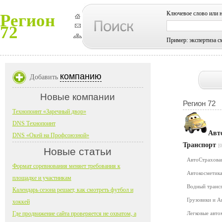
Ключевое слово или 
Регион
72
Пример: экспертиза с
компанию
Добавить
Новые компании
Регион 72
Технопоинт «Заречный двор»
DNS Технопоинт
Авт
DNS «Окей на Профсоюзной»
Транспорт
[0
Новые статьи
АвтоСтрахов
Формат соревнования меняет требования к
Автокосметика
площадке и участникам
Водный транс
Календарь сезона решает, как смотреть футбол и
Грузовики и 
хоккей
Где продвижение сайта проверяется не охватом, а
Легковые авт