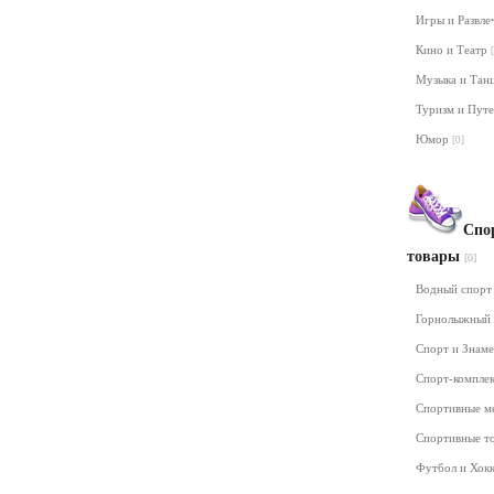
Игры и Развл
Кино и Театр
Музыка и Та
Туризм и Пут
Юмор
[0]
Спо
товары
[0]
Водный спор
Горнолыжный
Спорт и Знам
Спорт-компле
Спортивные м
Спортивные т
Футбол и Хок