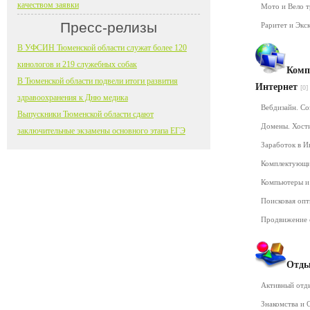
качеством заявки
Мото и Вело 
Пресс-релизы
Раритет и Экс
В УФСИН Тюменской области служат более 120
кинологов и 219 служебных собак
Комп
В Тюменской области подвели итоги развития
Интернет
[0]
здравоохранения к Дню медика
Вебдизайн. Со
Выпускники Тюменской области сдают
Домены. Хост
заключительные экзамены основного этапа ЕГЭ
Заработок в 
Комплектующ
Компьютеры и
Поисковая оп
Продвижение 
Отды
Активный от
Знакомства и