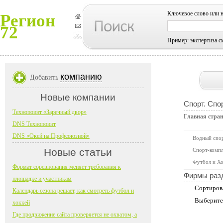
Ключевое слово или 
Регион
72
Пример: экспертиза с
компанию
Добавить
Новые компании
Спорт. Спо
Технопоинт «Заречный двор»
Главная стра
DNS Технопоинт
DNS «Окей на Профсоюзной»
Водный спо
Новые статьи
Спорт-компл
Футбол и Хо
Формат соревнования меняет требования к
Фирмы раз
площадке и участникам
Сортиров
Календарь сезона решает, как смотреть футбол и
Выберите
хоккей
Где продвижение сайта проверяется не охватом, а