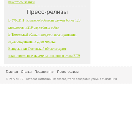
качеством заявки
Пресс-релизы
В УФСИН Тюменской области служат более 120
кинологов и 219 служебных собак
В Тюменской области подвели итоги развития
здравоохранения к Дню медика
Выпускники Тюменской области сдают
заключительные экзамены основного этапа ЕГЭ
Главная
Статьи
Предприятия
Пресс-релизы
© Регион 72 - каталог компаний, производители товаров и услуг, объявления