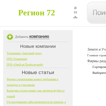
Регион 72
компанию
Добавить
Новые компании
Земля и Уч
Технопоинт «Заречный двор»
Главная стра
DNS Технопоинт
Фирмы раз
DNS «Окей на Профсоюзной»
Сортиров
Новые статьи
Выберите
Формат соревнования меняет требования к
площадке и участникам
Календарь сезона решает, как смотреть футбол и
хоккей
Где продвижение сайта проверяется не охватом, а