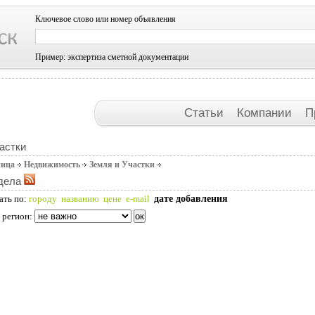
Ключевое слово или номер объявления
Пример: экспертиза сметной документации
Статьи
Компании
П
астки
ница
Недвижимость
Земля и Участки
дела
дате добавления
ать по:
городу
названию
цене
e-mail
 регион: