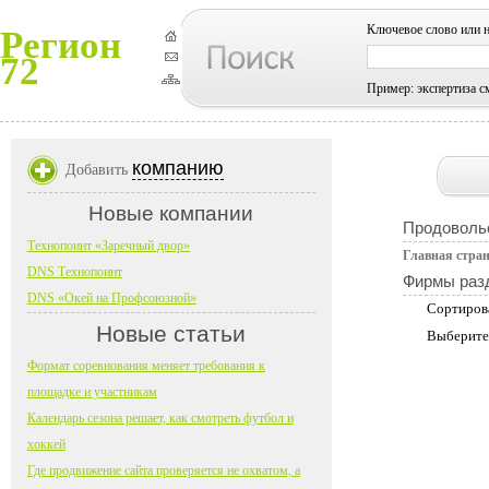
Ключевое слово или 
Регион
72
Пример: экспертиза с
компанию
Добавить
Новые компании
Продоволь
Технопоинт «Заречный двор»
Главная стра
DNS Технопоинт
Фирмы раз
DNS «Окей на Профсоюзной»
Сортиров
Новые статьи
Выберите
Формат соревнования меняет требования к
площадке и участникам
Календарь сезона решает, как смотреть футбол и
хоккей
Где продвижение сайта проверяется не охватом, а