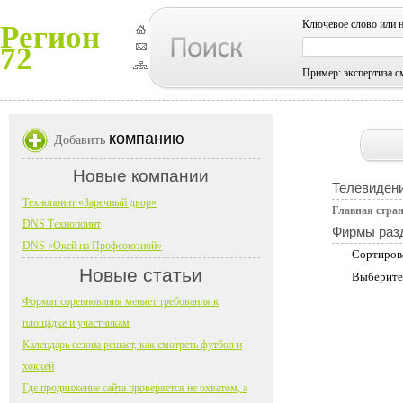
Ключевое слово или 
Регион
72
Пример: экспертиза с
компанию
Добавить
Новые компании
Телевидени
Технопоинт «Заречный двор»
Главная стра
DNS Технопоинт
Фирмы раз
DNS «Окей на Профсоюзной»
Сортиров
Новые статьи
Выберите
Формат соревнования меняет требования к
площадке и участникам
Календарь сезона решает, как смотреть футбол и
хоккей
Где продвижение сайта проверяется не охватом, а