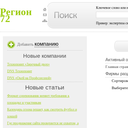
Ключевое слово или 
Регион
72
Пример: экспертиза с
компанию
Добавить
Новые компании
Активный 
Технопоинт «Заречный двор»
Главная стра
DNS Технопоинт
Фирмы раз
DNS «Окей на Профсоюзной»
Сортиров
Новые статьи
Выберите
Формат соревнования меняет требования к
площадке и участникам
Календарь сезона решает, как смотреть футбол и
хоккей
Где продвижение сайта проверяется не охватом, а