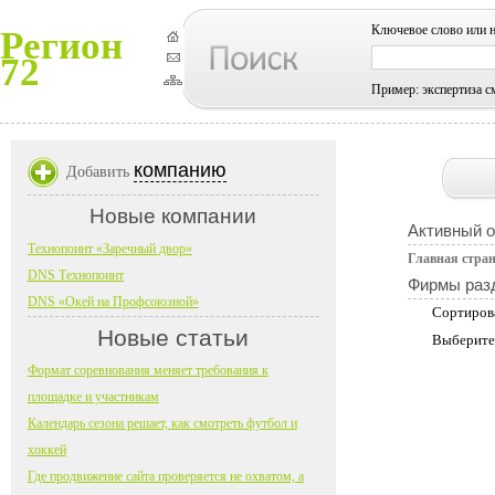
Ключевое слово или 
Регион
72
Пример: экспертиза с
компанию
Добавить
Новые компании
Активный 
Технопоинт «Заречный двор»
Главная стра
DNS Технопоинт
Фирмы раз
DNS «Окей на Профсоюзной»
Сортиров
Новые статьи
Выберите
Формат соревнования меняет требования к
площадке и участникам
Календарь сезона решает, как смотреть футбол и
хоккей
Где продвижение сайта проверяется не охватом, а